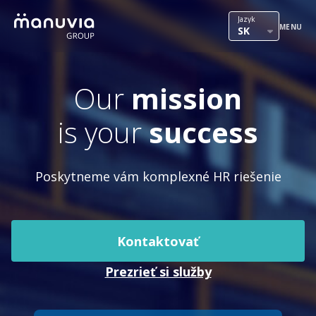
Preskočiť
Blue Collar Permanent Placement
Jazyk
na
MENU
SK
Executive Search
obsah
International mobility
Our
mission
Outsourcing
is your
success
HR služby
Náš tím
Poskytneme vám komplexné HR riešenie
Kontakt
Kontaktovať
PR & Press
Prezrieť si služby
Kariéra