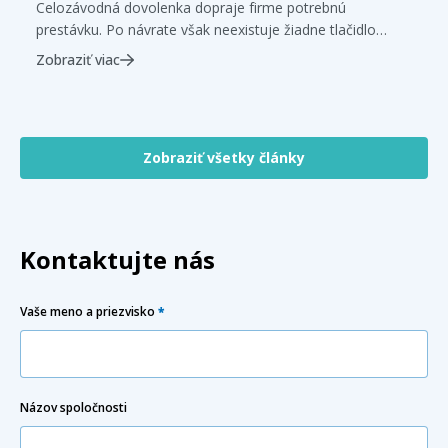
Celozávodná dovolenka dopraje firme potrebnú
prestávku. Po návrate však neexistuje žiadne tlačidlo
„pokračovať“. Prevádzka sa musí znovu zosúladiť – ľudia,
Zobraziť viac
stroje, materiál, zmeny, kvalita aj rozhodovanie. Prvý
týždeň preto nie je bežnou prevádzkou, ale samostatnou
nábehovou fázou, ktorá ukáže, či sa firma vráti do rytmu
plynulo, alebo bude niekoľko dní doháňať stratený výkon.
Zobraziť všetky články
Reštart prevádzky […]
Kontaktujte nás
Vaše meno a priezvisko
*
Názov spoločnosti