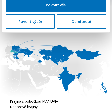
Povolit vše
Povolit výběr
Odmítnout
14 krajín, kde pôsobíme
Krajina s pobočkou MANUVIA
Náborové krajiny