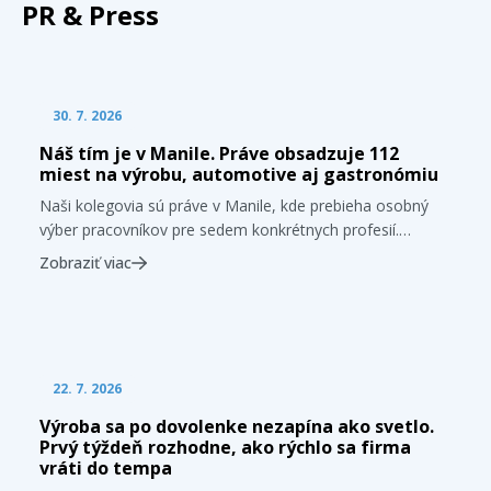
PR & Press
Novinky
30. 7. 2026
Náš tím je v Manile. Práve obsadzuje 112
miest na výrobu, automotive aj gastronómiu
Naši kolegovia sú práve v Manile, kde prebieha osobný
výber pracovníkov pre sedem konkrétnych profesií.
Aktuálny nábor nie je postavený na neurčitom prísľube
Zobraziť viac
„dodáme ľudí“, ale na presnom zadaní: 20 CNC
operátorov, 20 zváračov, 10 automechanikov, 50
operátorov výroby, 10 mäsiarov a dvoch šéfkuchárov.
Celkovo ide o 112 pracovných miest, pri ktorých
Novinky
nerozhoduje iba počet […]
22. 7. 2026
Výroba sa po dovolenke nezapína ako svetlo.
Prvý týždeň rozhodne, ako rýchlo sa firma
vráti do tempa