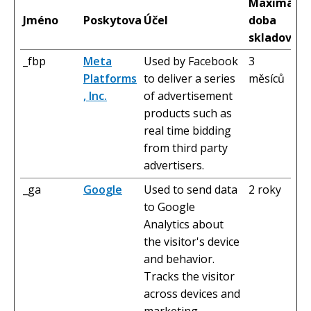
Maximální
Jméno
Poskytovatel
Účel
doba
skladování
_fbp
Meta
Used by Facebook
3
Platforms
to deliver a series
měsíců
, Inc.
of advertisement
products such as
real time bidding
from third party
advertisers.
_ga
Google
Used to send data
2 roky
to Google
Analytics about
the visitor's device
and behavior.
Tracks the visitor
across devices and