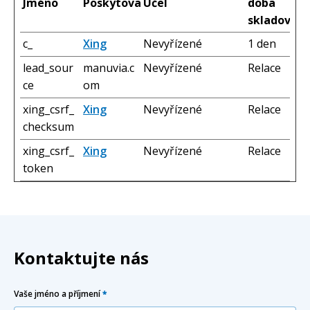
Jméno
Poskytovatel
Účel
doba
skladování
c_
Xing
Nevyřízené
1 den
lead_sour
manuvia.c
Nevyřízené
Relace
ce
om
xing_csrf_
Xing
Nevyřízené
Relace
checksum
xing_csrf_
Xing
Nevyřízené
Relace
token
Kontaktujte nás
Vaše jméno a příjmení
*