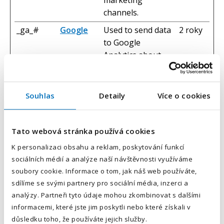
marketing
channels.
_ga_#
Google
Used to send data
2 roky
to Google
Analytics about
the visitor's device
and behavior.
Tracks the visitor
Souhlas
Detaily
Více o cookies
across devices and
marketing
channels.
Tato webová stránka používá cookies
_gcl_au
Google
Used by Google
3
K personalizaci obsahu a reklam, poskytování funkcí
sociálních médií a analýze naší návštěvnosti využíváme
AdSense for
měsíců
soubory cookie. Informace o tom, jak náš web používáte,
experimenting
sdílíme se svými partnery pro sociální média, inzerci a
with
analýzy. Partneři tyto údaje mohou zkombinovat s dalšími
advertisement
informacemi, které jste jim poskytli nebo které získali v
efficiency across
důsledku toho, že používáte jejich služby.
websites using