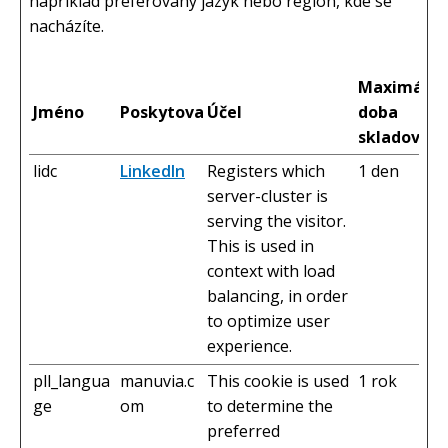
například preferovaný jazyk nebo region, kde se
nacházíte.
Maximální
Jméno
Poskytovatel
Účel
doba
skladování
lidc
LinkedIn
Registers which
1 den
server-cluster is
serving the visitor.
This is used in
context with load
balancing, in order
to optimize user
experience.
pll_langua
manuvia.c
This cookie is used
1 rok
ge
om
to determine the
preferred