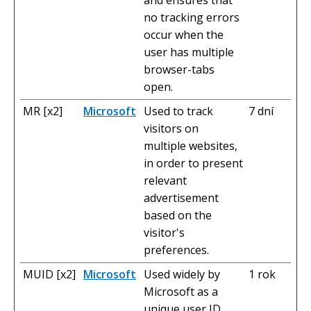
and ensures that
no tracking errors
occur when the
user has multiple
browser-tabs
open.
MR [x2]
Microsoft
Used to track
7 dní
visitors on
multiple websites,
in order to present
relevant
advertisement
based on the
visitor's
preferences.
MUID [x2]
Microsoft
Used widely by
1 rok
Microsoft as a
unique user ID.