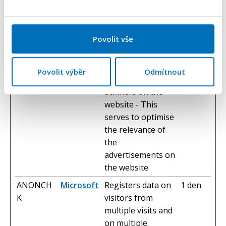
their services.
_gcl_ls
Google
Tracks the
Trvalé
Povolit vše
conversion rate
between the user
and the
Povolit výběr
Odmítnout
advertisement
banners on the
website - This
serves to optimise
the relevance of
the
advertisements on
the website.
ANONCH
Microsoft
Registers data on
1 den
K
visitors from
multiple visits and
on multiple