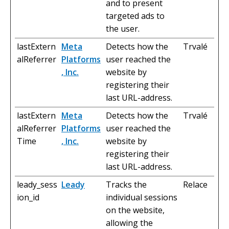
and to present
targeted ads to
the user.
lastExtern
Meta
Detects how the
Trvalé
alReferrer
Platforms
user reached the
, Inc.
website by
registering their
last URL-address.
lastExtern
Meta
Detects how the
Trvalé
alReferrer
Platforms
user reached the
Time
, Inc.
website by
registering their
last URL-address.
leady_sess
Leady
Tracks the
Relace
ion_id
individual sessions
on the website,
allowing the