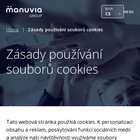
Přeskočit
Jazyk
na
International mobility
MENU
CS
obsah
Outsourcing
Home
|
Zásady používání souborů cookies
HR služby
Zásady používání
Náš tým
souborů cookies
Kontakt
PR & Press
Kariéra
Tato webová stránka používá cookies. K personalizaci
obsahu a reklam, poskytování funkcí sociálních médií
a analýze naší návštěvnosti využíváme soubory