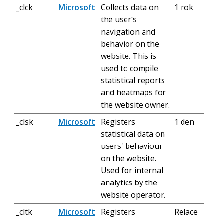
_clck
Microsoft
Collects data on
1 rok
the user’s
navigation and
behavior on the
website. This is
used to compile
statistical reports
and heatmaps for
the website owner.
_clsk
Microsoft
Registers
1 den
statistical data on
users' behaviour
on the website.
Used for internal
analytics by the
website operator.
_cltk
Microsoft
Registers
Relace