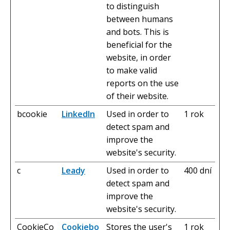
to distinguish
between humans
and bots. This is
beneficial for the
website, in order
to make valid
reports on the use
of their website.
bcookie
LinkedIn
Used in order to
1 rok
detect spam and
improve the
website's security.
c
Leady
Used in order to
400 dní
detect spam and
improve the
website's security.
CookieCo
Cookiebo
Stores the user's
1 rok